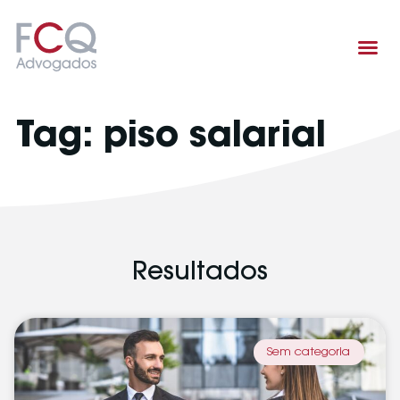
Área de atuação
Tag: piso salarial
Resultados
Sem categoria