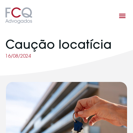
Área de atuação
Caução locatícia
16/08/2024